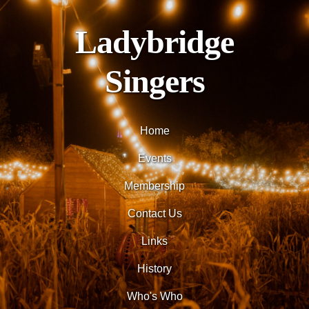
Ladybridge
Singers
Home
Events
Membership
Contact Us
Links
History
Who's Who